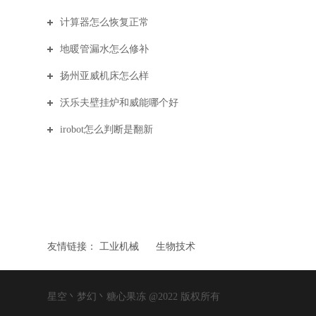
计算器怎么恢复正常
地暖管漏水怎么修补
扬州亚威机床怎么样
沃乐夫壁挂炉和威能哪个好
irobot怎么判断是翻新
友情链接：
工业机械
生物技术
星空丶梦幻丶糖心果冻 @2022 版权所有