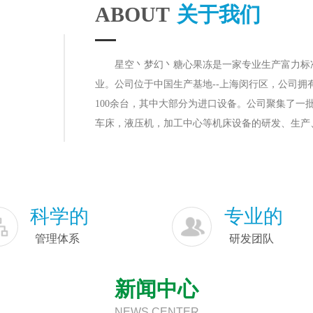
ABOUT
关于我们
星空丶梦幻丶糖心果冻是一家专业生产富力标
业。公司位于中国生产基地--上海闵行区，公司拥有
100余台，其中大部分为进口设备。公司聚集了一
车床，液压机，加工中心等机床设备的研发、生产
生产领域，企业凭借现代化的管理，先进的高科技
期、优质的售后服务。
星空丶梦幻丶糖心果冻提供优秀的系统和解决方案
的相关需求解决。践行“立责于心，履责于行”的
科学的
专业的
资本运作相结合、内涵式发展与外延式扩张相结合
管理体系
研发团队
公司联系人：刁雄颖，联系电话：18471105472
新闻中心
NEWS CENTER