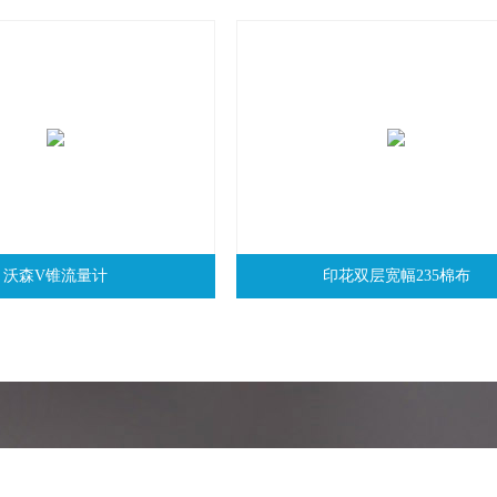
沃森V锥流量计
印花双层宽幅235棉布