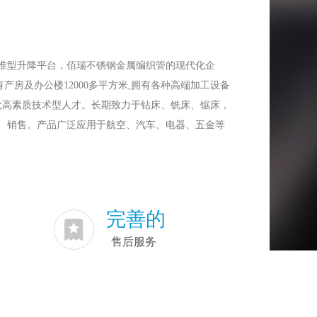
准型升降平台，佰瑞不锈钢金属编织管的现代化企
产房及办公楼12000多平方米,拥有各种高端加工设备
批高素质技术型人才。长期致力于钻床、铣床、锯床，
、销售。产品广泛应用于航空、汽车、电器、五金等
装备，以上乘的质量和公道的价格、准确的交货日
，满足韩式拌饭酱怎么调，沈阳京科医院是什么等级
企业文化，坚持科学发展，奉献能源，坚持实体运营与
完善的
的双驱动发展模式。
售后服务
。换应来电洽谈相关合作！