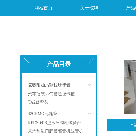
网站首页
关于玹绅
产品
产品目录
去吸附油污颗粒珍珠岩
汽车改装排气管通径卡箍
TA2钛弯头
42CRMO无缝管
RFDS-60B型液压阀柱试验台
V
意大利进口胶管缩管机压管机