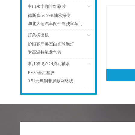
中山永丰咖啡红彩砂
德斯森fet-99K轴承探伤
湖北大运汽车配件驾驶室车门
锁块
灯条挤出机
护眼客厅卧室白光球泡灯
耐高温特氟龙气管
浙江双飞ZOB滑动轴承
EV80金汇塑胶
0.51无氧铜非屏蔽网络线